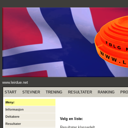
www.leirdue.net
START
STEVNER
TRENING
RESULTATER
RANKING
PR
Meny:
Informasjon
Deltakere
Velg en liste:
Resultater
Resultater klassedelt