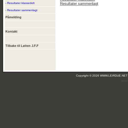
- Resultater klassedelt
Resultater sammenlagt
- Resultater sammenlagt
Påmelding
Kontakt
Tilbake til Løiten J.F.F
Copyright © 2026 WWW.LEIRDUE.NET
(leir