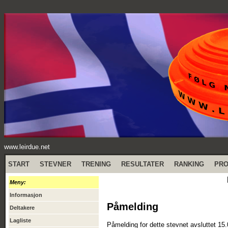
www.leirdue.net
START
STEVNER
TRENING
RESULTATER
RANKING
PR
Meny:
Informasjon
Påmelding
Deltakere
Lagliste
Påmelding for dette stevnet avsluttet 15.