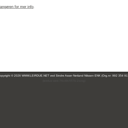
rangøren for mer info
.
opyright © 2026 WWW.LEIRDUE.NET ved
Sindre Asser Netland Nilssen ENK (Org.nr: 992 354 91
(leirdue-web-76c49c557b-2xvxg)