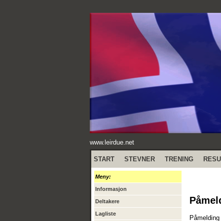
www.leirdue.net
START
STEVNER
TRENING
RESU
Meny:
Informasjon
Påmel
Deltakere
Lagliste
Påmelding f