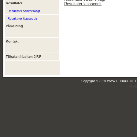
Resultater
Resultater klassedelt
- Resultater sammenlagt
- Resultater klassedelt
Påmelding
Kontakt
Tilbake til Løiten J.F.F
Copyright © 2026 WWW.LEIRDUE.NET
(leir