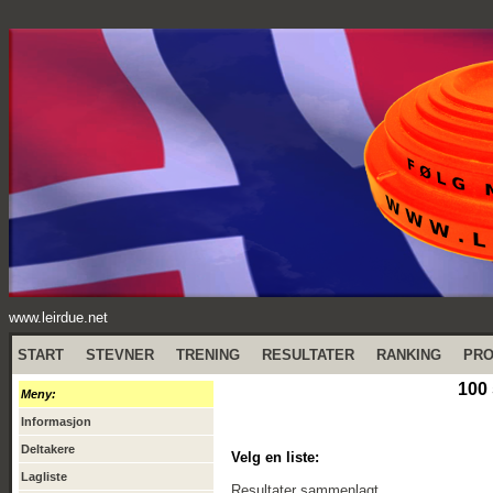
www.leirdue.net
START
STEVNER
TRENING
RESULTATER
RANKING
PR
100 
Meny:
Informasjon
Deltakere
Velg en liste:
Lagliste
Resultater sammenlagt