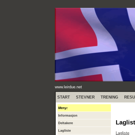
www.leirdue.net
START
STEVNER
TRENING
RESU
Meny:
Informasjon
Laglis
Deltakere
Lagliste
Lagliste