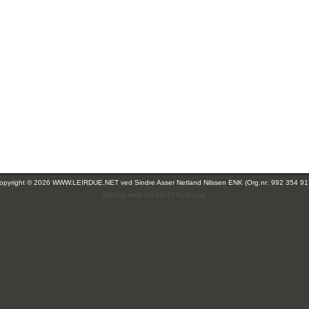
opyright © 2026 WWW.LEIRDUE.NET ved
Sindre Asser Netland Nilssen ENK (Org.nr: 992 354 91
(leirdue-web-76c49c557b-2xvxg)