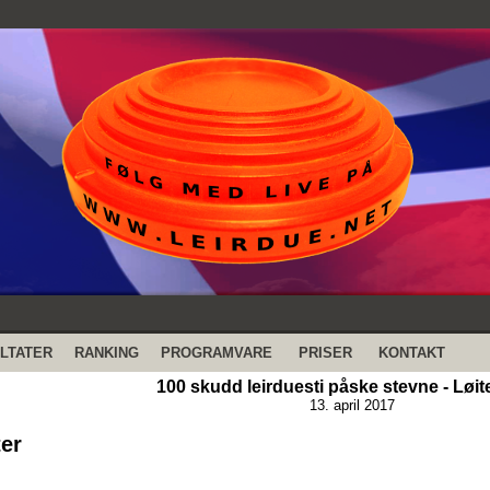
LTATER
RANKING
PROGRAMVARE
PRISER
KONTAKT
100 skudd leirduesti påske stevne - Løit
13. april 2017
ter