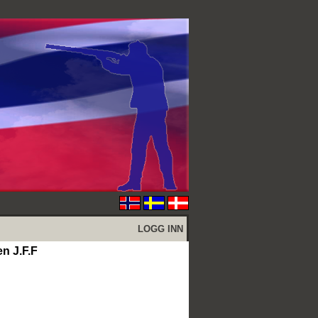
LOGG INN
en J.F.F