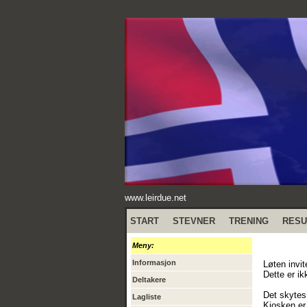
www.leirdue.net
START
STEVNER
TRENING
RESU
Meny:
Informasjon
Løten invit
Dette er ik
Deltakere
Det skytes
Lagliste
Kiosken er