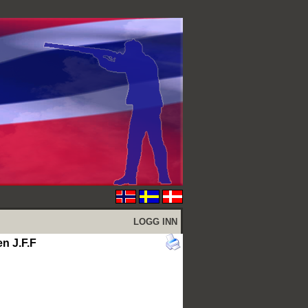
LOGG INN
en J.F.F