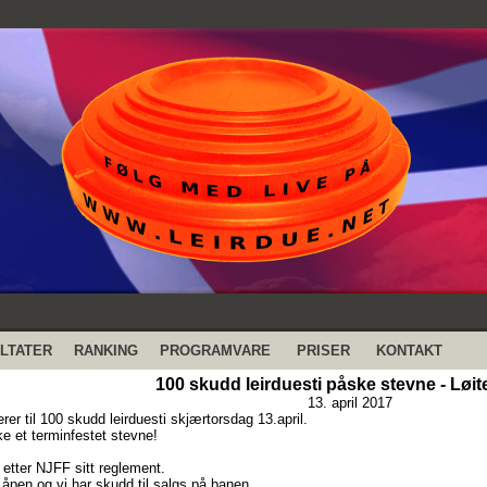
LTATER
RANKING
PROGRAMVARE
PRISER
KONTAKT
100 skudd leirduesti påske stevne - Løit
13. april 2017
erer til 100 skudd leirduesti skjærtorsdag 13.april.
ke et terminfestet stevne!
 etter NJFF sitt reglement.
 åpen og vi har skudd til salgs på banen.