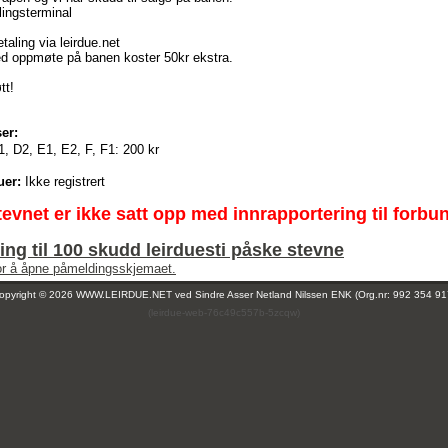
lingsterminal
aling via leirdue.net
ed oppmøte på banen koster 50kr ekstra.
tt!
er:
1, D2, E1, E2, F, F1:
200 kr
uer:
Ikke registrert
tevnet er ikke satt opp med innrapportering til forbu
ng til 100 skudd leirduesti påske stevne
for å åpne påmeldingsskjemaet.
opyright © 2026 WWW.LEIRDUE.NET ved
Sindre Asser Netland Nilssen ENK (Org.nr: 992 354 91
(leirdue-web-76c49c557b-5zcqw)