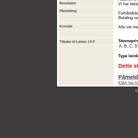
Resultater
Vi har beta
Påmelding
Forhåndsbet
Betaling v
Kontakt
Alle vel mø
Stevnepris
Tilbake til Løiten J.F.F
A, B, C, D
Type leird
Dette s
Påmeldi
Klikk her 
C