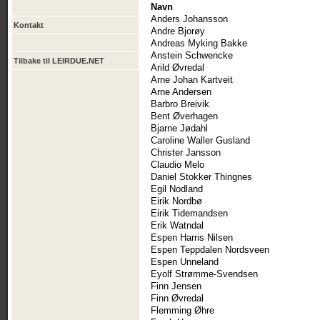
Navn
Anders Johansson
Kontakt
Andre Bjorøy
Andreas Myking Bakke
Anstein Schwencke
Tilbake til LEIRDUE.NET
Arild Øvredal
Arne Johan Kartveit
Arne Andersen
Barbro Breivik
Bent Øverhagen
Bjarne Jødahl
Caroline Waller Gusland
Christer Jansson
Claudio Melo
Daniel Stokker Thingnes
Egil Nodland
Eirik Nordbø
Eirik Tidemandsen
Erik Watndal
Espen Harris Nilsen
Espen Teppdalen Nordsveen
Espen Unneland
Eyolf Strømme-Svendsen
Finn Jensen
Finn Øvredal
Flemming Øhre