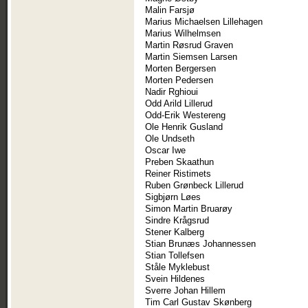
Malin Farsjø
Marius Michaelsen Lillehagen
Marius Wilhelmsen
Martin Røsrud Graven
Martin Siemsen Larsen
Morten Bergersen
Morten Pedersen
Nadir Rghioui
Odd Arild Lillerud
Odd-Erik Westereng
Ole Henrik Gusland
Ole Undseth
Oscar Iwe
Preben Skaathun
Reiner Ristimets
Ruben Grønbeck Lillerud
Sigbjørn Løes
Simon Martin Bruarøy
Sindre Krågsrud
Stener Kalberg
Stian Brunæs Johannessen
Stian Tollefsen
Ståle Myklebust
Svein Hildenes
Sverre Johan Hillem
Tim Carl Gustav Skønberg