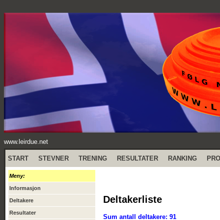
www.leirdue.net
START
STEVNER
TRENING
RESULTATER
RANKING
PR
Meny:
Informasjon
Deltakerliste
Deltakere
Resultater
Sum antall deltakere: 91