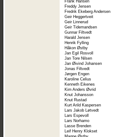
Frank Hansen
Freddy Jensen
Fredrik Ekeberg Andersen
Geir Heggertveit
Geir Linnerud
Geir Tidemandsen
Gunnar Filtvedt
Harald Jensen
Henrik Fylling
Håkon Østby
Jan Egil Rosvoll
Jan Tore Nilsen
Jan Øivind Johansen
Jonas Filtvedt
Jørgen Engen
Karoline Celius
Kenneth Eikenes
Kim Anders Øvrid
Knut Johansson
Knut Rustad
Kurt Arild Kaspersen
Lars Jakob Løtvedt
Lars Espevoll
Lars Norhamo
Lasse Brenden
Leif Henry Klokset
Magne Østby