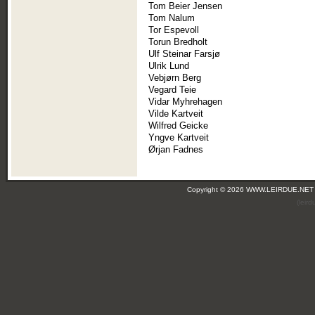
Tom Beier Jensen
Tom Nalum
Tor Espevoll
Torun Bredholt
Ulf Steinar Farsjø
Ulrik Lund
Vebjørn Berg
Vegard Teie
Vidar Myhrehagen
Vilde Kartveit
Wilfred Geicke
Yngve Kartveit
Ørjan Fadnes
Copyright © 2026 WWW.LEIRDUE.NET
(leir