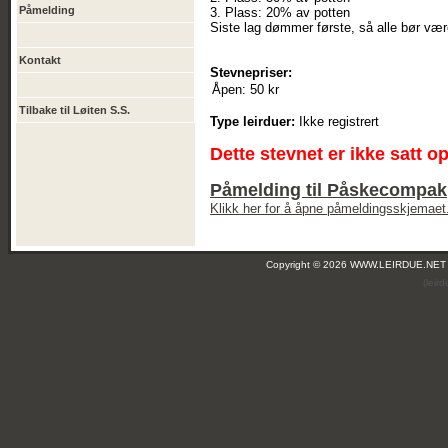
Påmelding
3. Plass: 20% av potten
Siste lag dømmer første, så alle bør vær
Kontakt
Stevnepriser:
Åpen:
50 kr
Tilbake til Løiten S.S.
Type leirduer:
Ikke registrert
Dette stevnet er ikke satt o
Påmelding til Påskecompak
Klikk her for å åpne påmeldingsskjemaet
Copyright © 2026 WWW.LEIRDUE.NET
(leir