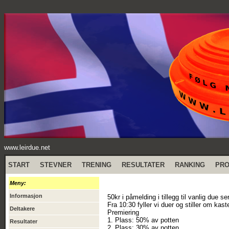
www.leirdue.net
START
STEVNER
TRENING
RESULTATER
RANKING
PR
Meny:
Informasjon
50kr i påmelding i tillegg til vanlig due ser
Fra 10:30 fyller vi duer og stiller om kast
Deltakere
Premiering
1. Plass: 50% av potten
Resultater
2. Plass: 30% av potten