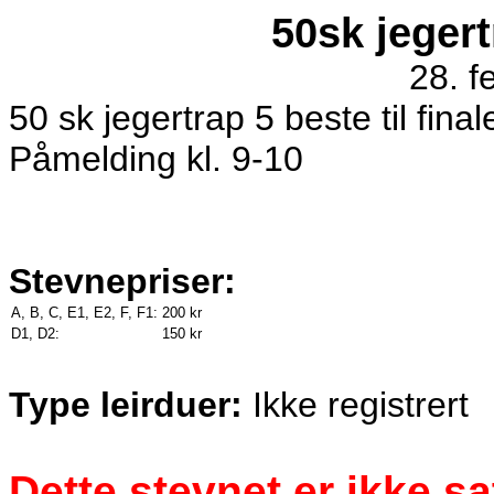
50sk jegert
28. f
50 sk jegertrap 5 beste til final
Påmelding kl. 9-10
Stevnepriser:
A, B, C, E1, E2, F, F1:
200 kr
D1, D2:
150 kr
Type leirduer:
Ikke registrert
Dette stevnet er ikke s