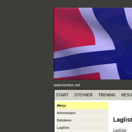
www.leirdue.net
START
STEVNER
TRENING
RESU
Meny:
Informasjon
Laglis
Deltakere
Lagliste
Lagliste