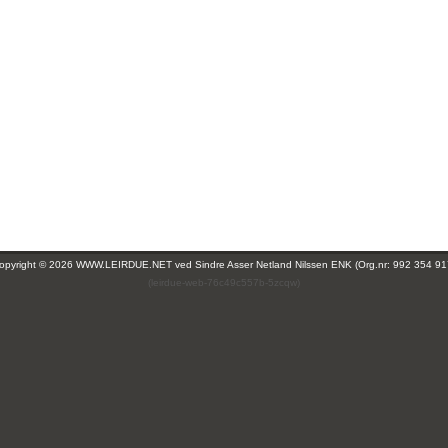
opyright © 2026 WWW.LEIRDUE.NET ved
Sindre Asser Netland Nilssen ENK (Org.nr: 992 354 91
(leirdue-web-76c49c557b-5zcqw)