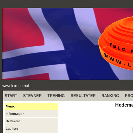
www.leirdue.net
START
STEVNER
TRENING
RESULTATER
RANKING
PR
Hedemar
Meny:
Informasjon
Deltakere
Lagliste