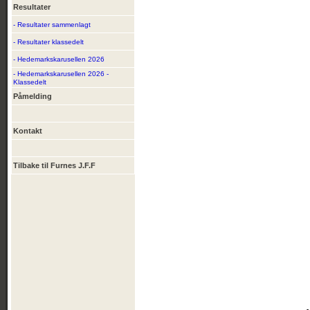
Resultater
- Resultater sammenlagt
- Resultater klassedelt
- Hedemarkskarusellen 2026
- Hedemarkskarusellen 2026 -
Klassedelt
Påmelding
Kontakt
Tilbake til Furnes J.F.F