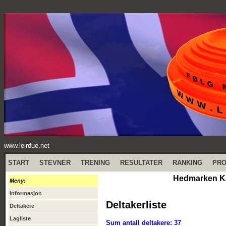
www.leirdue.net
START
STEVNER
TRENING
RESULTATER
RANKING
PR
Hedmarken Kar
Meny:
Informasjon
Deltakerliste
Deltakere
Lagliste
Sum antall deltakere: 37