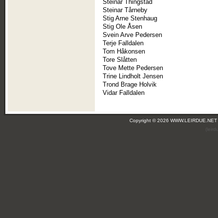
Steinar Thingstad
Steinar Tårneby
Stig Arne Stenhaug
Stig Ole Åsen
Svein Arve Pedersen
Terje Falldalen
Tom Håkonsen
Tore Slåtten
Tove Mette Pedersen
Trine Lindholt Jensen
Trond Brage Holvik
Vidar Falldalen
Copyright © 2026 WWW.LEIRDUE.NET
(leir