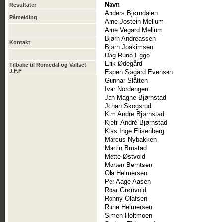
Navn
Resultater
Anders Bjørndalen
Påmelding
Arne Jostein Mellum
Arne Vegard Mellum
Bjørn Andreassen
Kontakt
Bjørn Joakimsen
Dag Rune Egge
Erik Ødegård
Tilbake til Romedal og Vallset
J.F.F
Espen Søgård Evensen
Gunnar Slåtten
Ivar Nordengen
Jan Magne Bjørnstad
Johan Skogsrud
Kim Andre Bjørnstad
Kjetil André Bjørnstad
Klas Inge Elisenberg
Marcus Nybakken
Martin Brustad
Mette Østvold
Morten Berntsen
Ola Helmersen
Per Aage Aasen
Roar Grønvold
Ronny Olafsen
Rune Helmersen
Simen Holtmoen