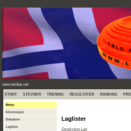
www.leirdue.net
START
STEVNER
TRENING
RESULTATER
RANKING
PR
Meny:
Informasjon
Laglister
Deltakere
Lagliste
Omskyting Lag