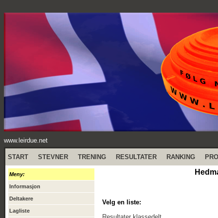
www.leirdue.net
START
STEVNER
TRENING
RESULTATER
RANKING
PR
Hedmar
Meny:
Informasjon
Deltakere
Velg en liste:
Lagliste
Resultater klassedelt