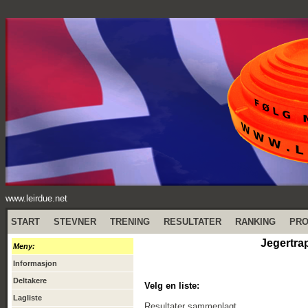
www.leirdue.net
START
STEVNER
TRENING
RESULTATER
RANKING
PR
Jegertra
Meny:
Informasjon
Deltakere
Velg en liste:
Lagliste
Resultater sammenlagt