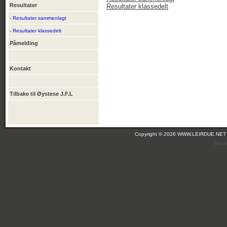
Resultater
Resultater klassedelt
- Resultater sammenlagt
- Resultater klassedelt
Påmelding
Kontakt
Tilbake til Øystese J.F.L
Copyright © 2026 WWW.LEIRDUE.NET
(leir