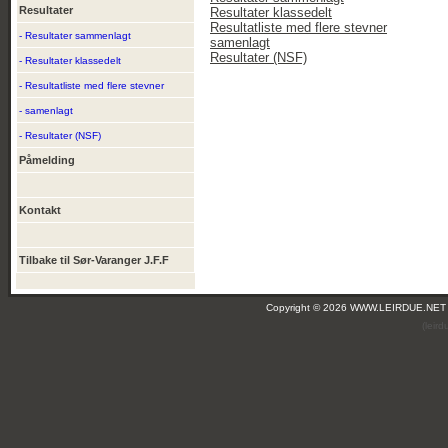
Resultater
Resultater klassedelt
Resultatliste med flere stevner
- Resultater sammenlagt
samenlagt
Resultater (NSF)
- Resultater klassedelt
- Resultatliste med flere stevner
- samenlagt
- Resultater (NSF)
Påmelding
Kontakt
Tilbake til Sør-Varanger J.F.F
Copyright © 2026 WWW.LEIRDUE.NET
(leir