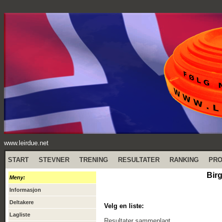
www.leirdue.net
START
STEVNER
TRENING
RESULTATER
RANKING
PR
Bir
Meny:
Informasjon
Deltakere
Velg en liste:
Lagliste
Resultater sammenlagt