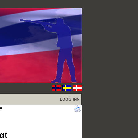
LOGG INN
F
gt