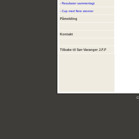
- Resultater sammenlagt
- Cup med flere stevner
Påmelding
Kontakt
Tilbake til Sør-Varanger J.F.F
C