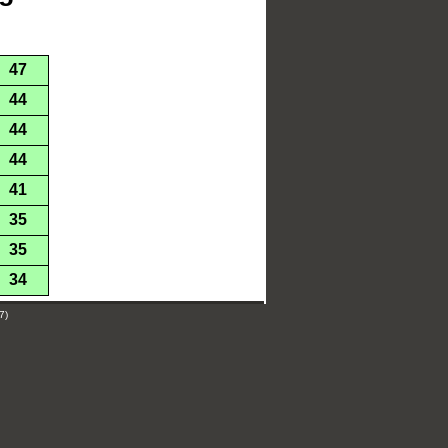
47
44
44
44
41
35
35
34
7)