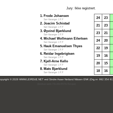
Jury: Ikke registrert.
1.
Frode Johansen
24
23
Sør-Varanger J.F.F
2.
Joacim Schistad
21
23
Sør-Varanger J.F.F
3.
Øyvind Bjørklund
23
21
Sør-Varanger J.F.F
4.
Michael Wollmann Eilertsen
24
20
Sør-Varanger J.F.F
5.
Hauk Emanuelsen Thyes
22
19
Sør-Varanger J.F.F
6.
Reidar Ingebrigtsen
19
16
Sør-Varanger J.F.F
7.
Kjell-Arne Kello
20
15
Sør-Varanger J.F.F
8.
Mats Bjørklund
18
16
Sør-Varanger J.F.F
opyright © 2026 WWW.LEIRDUE.NET ved
Sindre Asser Netland Nilssen ENK (Org.nr: 992 354 91
(leirdue-web-76c49c557b-5zcqw)