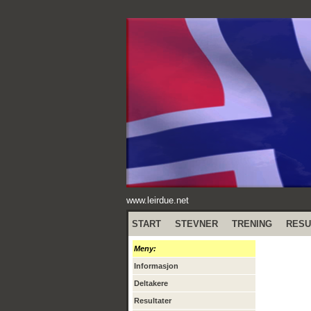
www.leirdue.net
START
STEVNER
TRENING
RESU
Meny:
Informasjon
Deltakere
Resultater