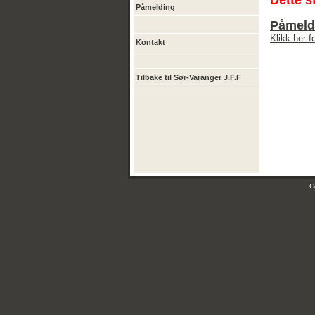
Dette s
Påmelding
Påmeldi
Klikk her 
Kontakt
Tilbake til Sør-Varanger J.F.F
C