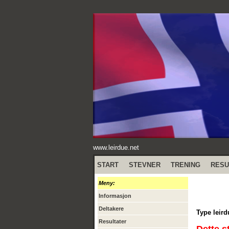
www.leirdue.net
START
STEVNER
TRENING
RESU
Meny:
Informasjon
Deltakere
Type leird
Resultater