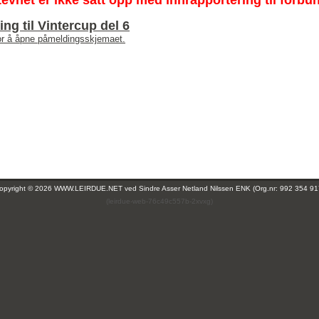
tevnet er ikke satt opp med innrapportering til forbu
ng til Vintercup del 6
for å åpne påmeldingsskjemaet.
opyright © 2026 WWW.LEIRDUE.NET ved
Sindre Asser Netland Nilssen ENK (Org.nr: 992 354 91
(leirdue-web-76c49c557b-2xvxg)