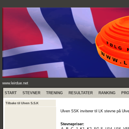
www.leirdue.net
START
STEVNER
TRENING
RESULTATER
RANKING
PR
Tilbake til Ulven S.S.K
Ulven SSK inviterer til LK stevne på Ulv
Stevnepriser:
A, B, C, J, K1, K2, SG-S, U14, U16, V5