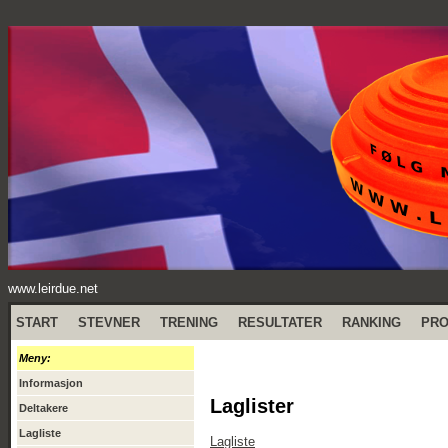
www.leirdue.net
START
STEVNER
TRENING
RESULTATER
RANKING
PR
Meny:
Informasjon
Laglister
Deltakere
Lagliste
Lagliste