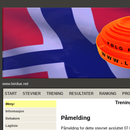
www.leirdue.net
START
STEVNER
TRENING
RESULTATER
RANKING
PR
Trenin
Meny:
Informasjon
Påmelding
Deltakere
Lagliste
Påmelding for dette stevnet avsluttet 07.