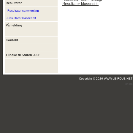
Resultater
Resultater klassedelt
- Resultater sammenlagt
- Resultater klassedelt
Påmelding
Kontakt
Tilbake til Støren J.F.F
Copyright © 2026 WWW.LEIRDUE.NET
(leir