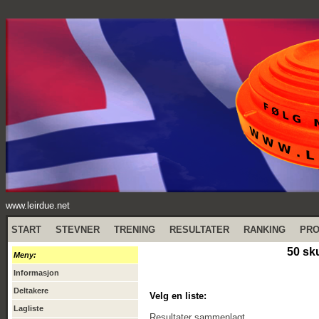
www.leirdue.net
START
STEVNER
TRENING
RESULTATER
RANKING
PR
50 sk
Meny:
Informasjon
Deltakere
Velg en liste:
Lagliste
Resultater sammenlagt