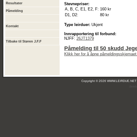
Resultater
Stevnepriser:
A, B, C, E1, E2, F:
160 kr
Påmelding
D1, D2:
80 kr
Type leirduer:
Ukjent
Kontakt
Innrapportering til forbund:
NJFF:
26JT1379
Tilbake til Støren J.F.F
Påmelding til 50 skudd Jege
Klikk her for å åpne påmeldingsskjemaet
Copyright © 2026 WWW.LEIRDUE.NET
(leir