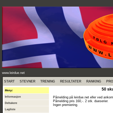
www.leirdue.net
START
STEVNER
TRENING
RESULTATER
RANKING
PR
50 sk
Meny:
Informasjon
Påmelding på leirdue.net eller ved ankom
Påmelding pris 160,-. 2 stk. dueserier.
Deltakere
Ingen premiering.
Lagliste