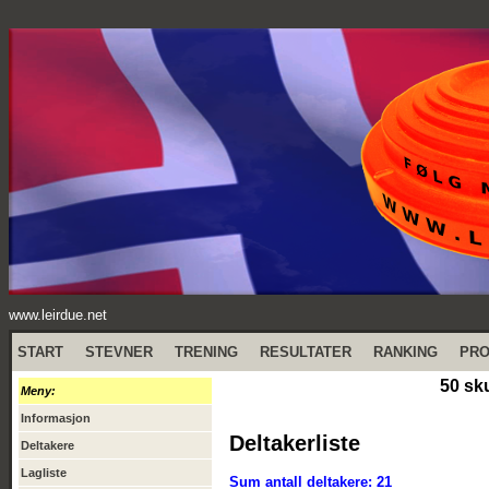
www.leirdue.net
START
STEVNER
TRENING
RESULTATER
RANKING
PR
50 sk
Meny:
Informasjon
Deltakerliste
Deltakere
Lagliste
Sum antall deltakere: 21