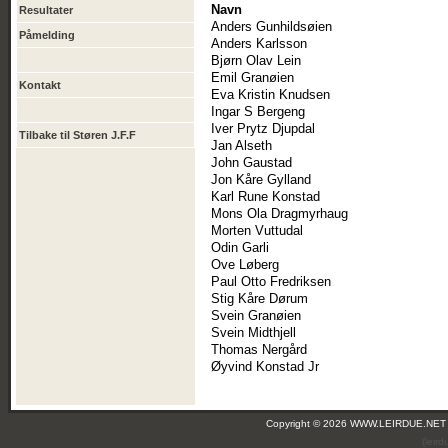
Navn
Resultater
Anders Gunhildsøien
Påmelding
Anders Karlsson
Bjørn Olav Lein
Emil Granøien
Kontakt
Eva Kristin Knudsen
Ingar S Bergeng
Iver Prytz Djupdal
Tilbake til Støren J.F.F
Jan Alseth
John Gaustad
Jon Kåre Gylland
Karl Rune Konstad
Mons Ola Dragmyrhaug
Morten Vuttudal
Odin Garli
Ove Løberg
Paul Otto Fredriksen
Stig Kåre Dørum
Svein Granøien
Svein Midthjell
Thomas Nergård
Øyvind Konstad Jr
Copyright © 2026 WWW.LEIRDUE.NET
(leir