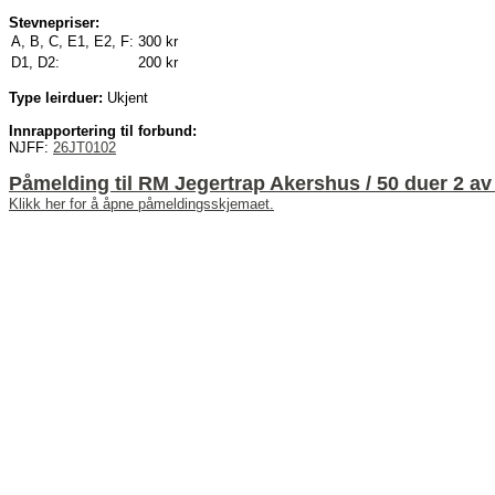
Stevnepriser:
A, B, C, E1, E2, F:
300 kr
D1, D2:
200 kr
Type leirduer:
Ukjent
Innrapportering til forbund:
NJFF:
26JT0102
Påmelding til RM Jegertrap Akershus / 50 duer 2 a
Klikk her for å åpne påmeldingsskjemaet.