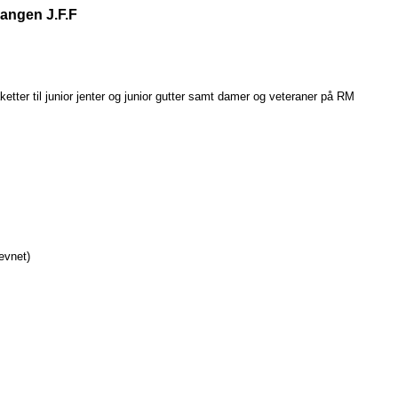
langen J.F.F
etter til junior jenter og junior gutter samt damer og veteraner på RM
evnet)