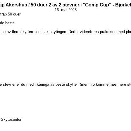
p Akershus / 50 duer 2 av 2 stevner i "Gomp Cup" - Bjørke
16. mai 2026
trap 50 duer
 de beste
g av flere skyttere inn i jaktskytingen. Derfor videreføres praksisen med plak
ge stevner er du med i kåringa av beste skytter. (mer info kommer nærmere st
n Skytesenter