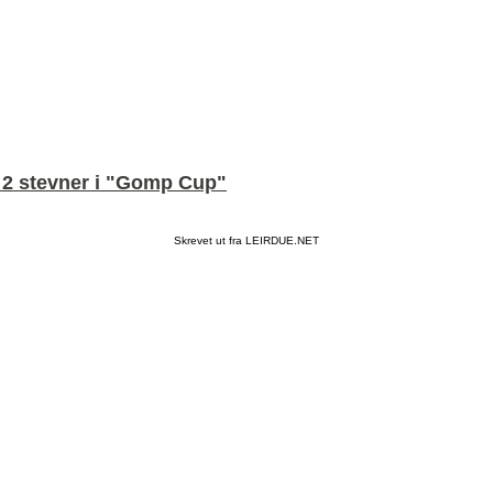
v 2 stevner i "Gomp Cup"
Skrevet ut fra LEIRDUE.NET