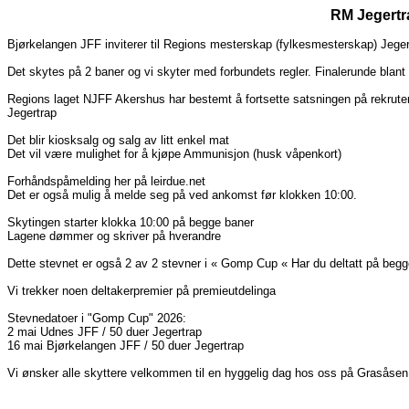
RM Jegertra
Bjørkelangen JFF inviterer til Regions mesterskap (fylkesmesterskap) Jeger
Det skytes på 2 baner og vi skyter med forbundets regler. Finalerunde blant
Regions laget NJFF Akershus har bestemt å fortsette satsningen på rekruterin
Jegertrap
Det blir kiosksalg og salg av litt enkel mat
Det vil være mulighet for å kjøpe Ammunisjon (husk våpenkort)
Forhåndspåmelding her på leirdue.net
Det er også mulig å melde seg på ved ankomst før klokken 10:00.
Skytingen starter klokka 10:00 på begge baner
Lagene dømmer og skriver på hverandre
Dette stevnet er også 2 av 2 stevner i « Gomp Cup « Har du deltatt på beg
Vi trekker noen deltakerpremier på premieutdelinga
Stevnedatoer i "Gomp Cup" 2026:
2 mai Udnes JFF / 50 duer Jegertrap
16 mai Bjørkelangen JFF / 50 duer Jegertrap
Vi ønsker alle skyttere velkommen til en hyggelig dag hos oss på Grasåse