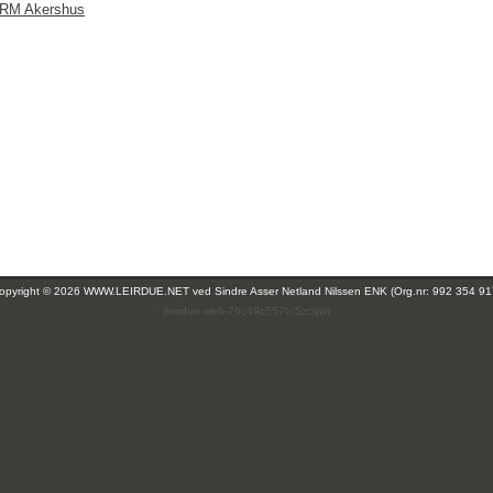
e RM Akershus
opyright © 2026 WWW.LEIRDUE.NET ved
Sindre Asser Netland Nilssen ENK (Org.nr: 992 354 91
(leirdue-web-76c49c557b-5zcqw)