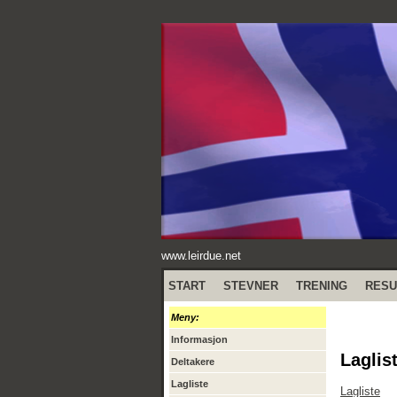
www.leirdue.net
START
STEVNER
TRENING
RESU
Meny:
Informasjon
Laglis
Deltakere
Lagliste
Lagliste