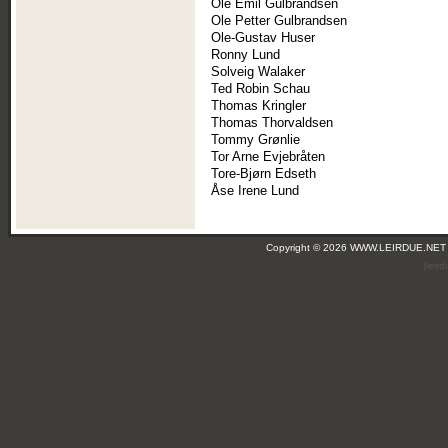
Ole Emil Gulbrandsen
Ole Petter Gulbrandsen
Ole-Gustav Huser
Ronny Lund
Solveig Walaker
Ted Robin Schau
Thomas Kringler
Thomas Thorvaldsen
Tommy Grønlie
Tor Arne Evjebråten
Tore-Bjørn Edseth
Åse Irene Lund
Copyright © 2026 WWW.LEIRDUE.NET
(leir