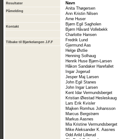
Navn
Resultater
Anita Thøgersen
Påmelding
Ann Kristin Nilsen
Arne Huser
Bjørn Egil Sagholen
Kontakt
Bjørn Håvard Vollebekk
Charlotte Hansen
Fredrik Lund
Tilbake til Bjørkelangen J.F.F
Gjermund Aas
Helge Østlie
Henning Solhaug
Henrik Huse Bjørn-Larsen
Håkon Sandaker Harefallet
Ingar Jogerud
Jesper Maj Larsen
John Egil Stanes
John Ingar Larsen
Kent Idar Vermundsberget
Kristian Øiestad Hesleskaug
Lars Erik Kvisler
Majken Romhus Johansson
Marcus Bergstrøm
Markus Aasnes
Mia Kristine Vermundsberget
Mike Aleksander K. Aasnes
Odd Arild Lillerud