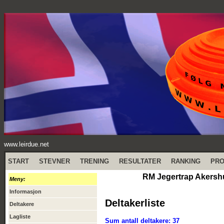
www.leirdue.net
START
STEVNER
TRENING
RESULTATER
RANKING
PR
RM Jegertrap Akershu
Meny:
Informasjon
Deltakerliste
Deltakere
Lagliste
Sum antall deltakere: 37