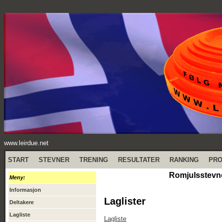
www.leirdue.net
START
STEVNER
TRENING
RESULTATER
RANKING
PR
Romjulsstevne
Meny:
Informasjon
Laglister
Deltakere
Lagliste
Lagliste