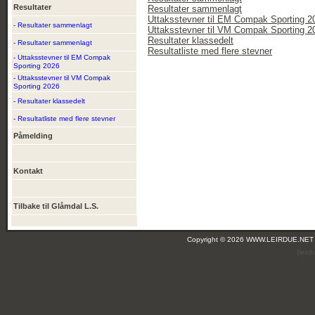
Resultater
Resultater sammenlagt
Uttaksstevner til EM Compak Sporting 2
- Resultater sammenlagt
Uttaksstevner til VM Compak Sporting 2
Resultater klassedelt
- Resultater sammenlagt
Resultatliste med flere stevner
- Uttaksstevner til EM Compak
Sporting 2026
- Uttaksstevner til VM Compak
Sporting 2026
- Resultater klassedelt
- Resultatliste med flere stevner
Påmelding
Kontakt
Tilbake til Glåmdal L.S.
Copyright © 2026 WWW.LEIRDUE.NET
(leir