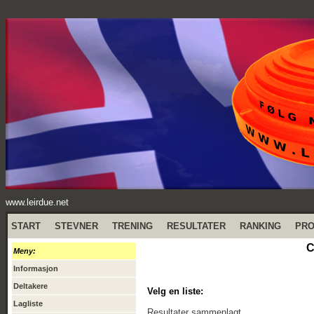
www.leirdue.net
START
STEVNER
TRENING
RESULTATER
RANKING
PR
C
Meny:
Informasjon
Deltakere
Velg en liste:
Lagliste
Resultater sammenlagt