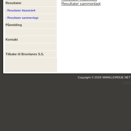
Resultater
Resultater sammenlagt
- Resultater klassedelt
- Resultater sammenlagt
Påmelding
Kontakt
Tilbake til Brunlanes S.S.
Copyright © 2026 WWW.LEIRDUE.NET
(leir