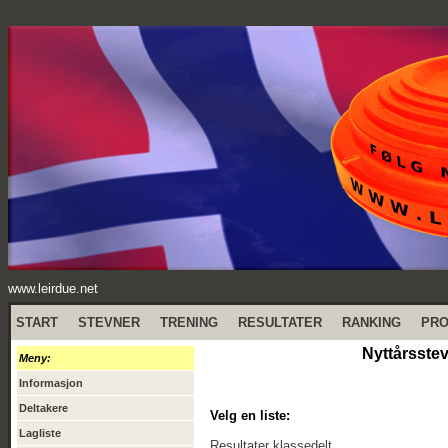
www.leirdue.net
START
STEVNER
TRENING
RESULTATER
RANKING
PR
Nyttårsste
Meny:
Informasjon
Deltakere
Velg en liste:
Lagliste
Resultater klassedelt