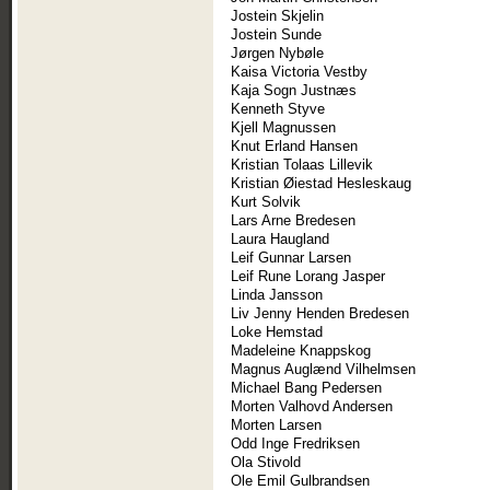
Jostein Skjelin
Jostein Sunde
Jørgen Nybøle
Kaisa Victoria Vestby
Kaja Sogn Justnæs
Kenneth Styve
Kjell Magnussen
Knut Erland Hansen
Kristian Tolaas Lillevik
Kristian Øiestad Hesleskaug
Kurt Solvik
Lars Arne Bredesen
Laura Haugland
Leif Gunnar Larsen
Leif Rune Lorang Jasper
Linda Jansson
Liv Jenny Henden Bredesen
Loke Hemstad
Madeleine Knappskog
Magnus Auglænd Vilhelmsen
Michael Bang Pedersen
Morten Valhovd Andersen
Morten Larsen
Odd Inge Fredriksen
Ola Stivold
Ole Emil Gulbrandsen