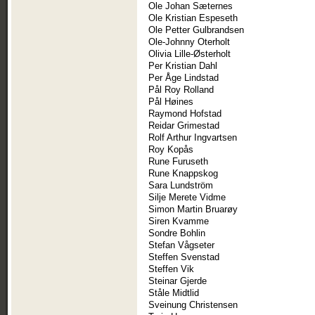
Ole Johan Sæternes
Ole Kristian Espeseth
Ole Petter Gulbrandsen
Ole-Johnny Oterholt
Olivia Lille-Østerholt
Per Kristian Dahl
Per Åge Lindstad
Pål Roy Rolland
Pål Høines
Raymond Hofstad
Reidar Grimestad
Rolf Arthur Ingvartsen
Roy Kopås
Rune Furuseth
Rune Knappskog
Sara Lundström
Silje Merete Vidme
Simon Martin Bruarøy
Siren Kvamme
Sondre Bohlin
Stefan Vågseter
Steffen Svenstad
Steffen Vik
Steinar Gjerde
Ståle Midtlid
Sveinung Christensen