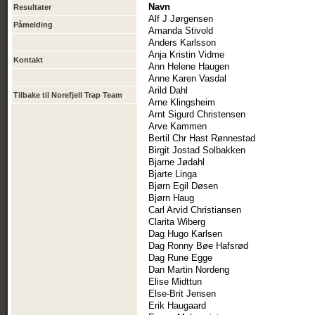
Navn
Resultater
Alf J Jørgensen
Påmelding
Amanda Stivold
Anders Karlsson
Anja Kristin Vidme
Kontakt
Ann Helene Haugen
Anne Karen Vasdal
Arild Dahl
Tilbake til Norefjell Trap Team
Arne Klingsheim
Arnt Sigurd Christensen
Arve Kammen
Bertil Chr Hast Rønnestad
Birgit Jostad Solbakken
Bjarne Jødahl
Bjarte Linga
Bjørn Egil Døsen
Bjørn Haug
Carl Arvid Christiansen
Clarita Wiberg
Dag Hugo Karlsen
Dag Ronny Bøe Hafsrød
Dag Rune Egge
Dan Martin Nordeng
Elise Midttun
Else-Brit Jensen
Erik Haugaard