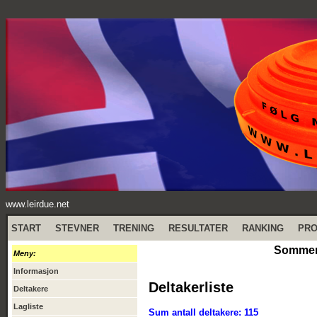
www.leirdue.net
START
STEVNER
TRENING
RESULTATER
RANKING
PR
Sommers
Meny:
Informasjon
Deltakerliste
Deltakere
Lagliste
Sum antall deltakere: 115