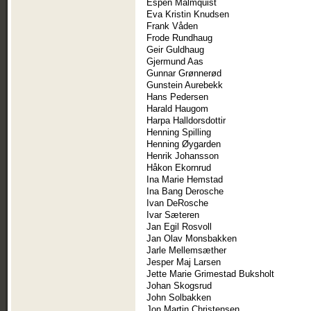
Espen Malmquist
Eva Kristin Knudsen
Frank Våden
Frode Rundhaug
Geir Guldhaug
Gjermund Aas
Gunnar Grønnerød
Gunstein Aurebekk
Hans Pedersen
Harald Haugom
Harpa Halldorsdottir
Henning Spilling
Henning Øygarden
Henrik Johansson
Håkon Ekornrud
Ina Marie Hemstad
Ina Bang Derosche
Ivan DeRosche
Ivar Sæteren
Jan Egil Rosvoll
Jan Olav Monsbakken
Jarle Mellemsæther
Jesper Maj Larsen
Jette Marie Grimestad Buksholt
Johan Skogsrud
John Solbakken
Jon Martin Christensen