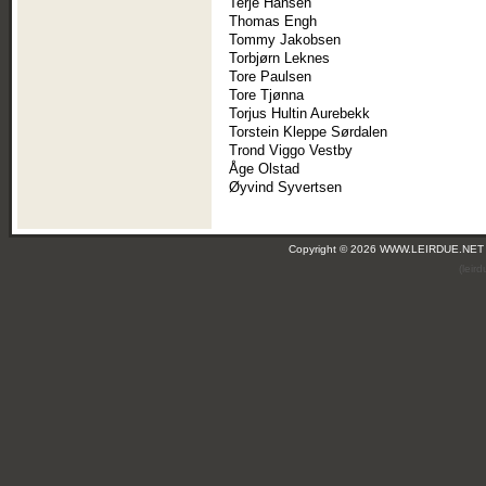
Terje Hansen
Thomas Engh
Tommy Jakobsen
Torbjørn Leknes
Tore Paulsen
Tore Tjønna
Torjus Hultin Aurebekk
Torstein Kleppe Sørdalen
Trond Viggo Vestby
Åge Olstad
Øyvind Syvertsen
Copyright © 2026 WWW.LEIRDUE.NET
(leir