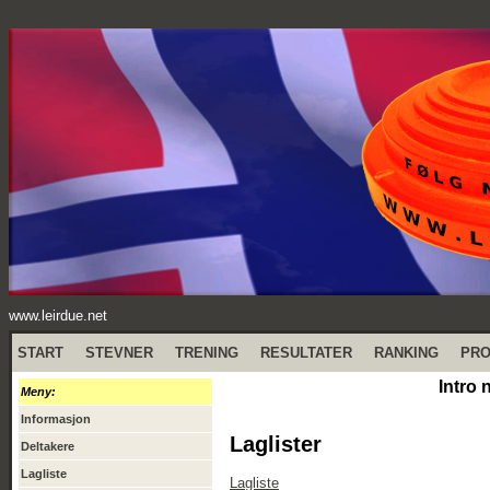
www.leirdue.net
START
STEVNER
TRENING
RESULTATER
RANKING
PR
Intro 
Meny:
Informasjon
Laglister
Deltakere
Lagliste
Lagliste