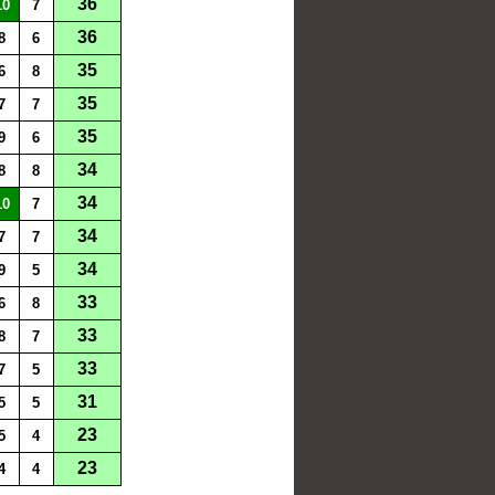
36
10
7
36
8
6
35
6
8
35
7
7
35
9
6
34
8
8
34
10
7
34
7
7
34
9
5
33
6
8
33
8
7
33
7
5
31
5
5
23
5
4
23
4
4