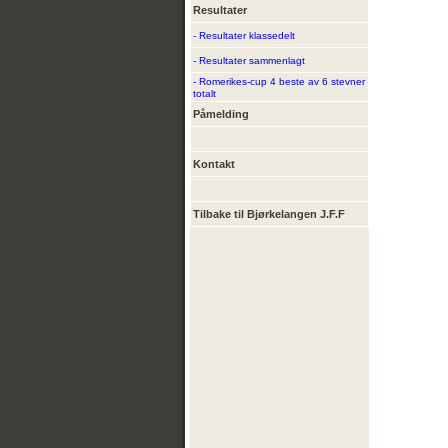
Resultater
- Resultater klassedelt
- Resultater sammenlagt
- Romerikes-cup 4 beste av 6 stevner
totalt
Påmelding
Kontakt
Tilbake til Bjørkelangen J.F.F