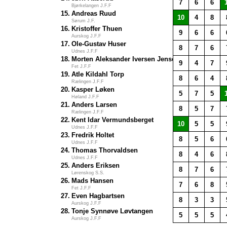
7
6
6
Bjørkelangen J.F.F
15.
Andreas Ruud
10
4
8
Sørum J.F.
16.
Kristoffer Thuen
9
6
6
Aurskog J.F.F
17.
Ole-Gustav Huser
8
7
6
Udnes J.F.F
18.
Morten Aleksander Iversen Jensen
9
4
7
Fet J.F.F
19.
Atle Kildahl Torp
8
6
4
Rælingen J.F.F
20.
Kasper Løken
5
7
5
Høland J.F.F
21.
Anders Larsen
8
5
7
Rælingen J.F.F
22.
Kent Idar Vermundsberget
10
5
5
Udnes J.F.F
23.
Fredrik Holtet
8
5
6
Udnes J.F.F
24.
Thomas Thorvaldsen
8
4
6
Udnes J.F.F
25.
Anders Eriksen
8
7
6
Lørenskog S.S.
26.
Mads Hansen
7
6
8
Fet J.F.F
27.
Even Hagbartsen
8
3
3
Aurskog J.F.F
28.
Tonje Synnøve Løvtangen
5
5
5
Aurskog J.F.F