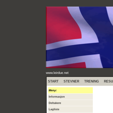
www.leirdue.net
START
STEVNER
TRENING
RESU
Meny:
Informasjon
Deltakere
Lagliste