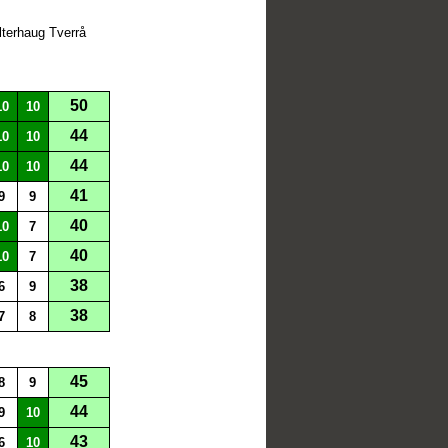
lterhaug Tverrå
50
10
10
44
10
10
44
10
10
41
9
9
40
10
7
40
10
7
38
6
9
38
7
8
45
8
9
44
9
10
43
6
10