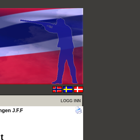
LOGG INN
ngen J.F.F
t