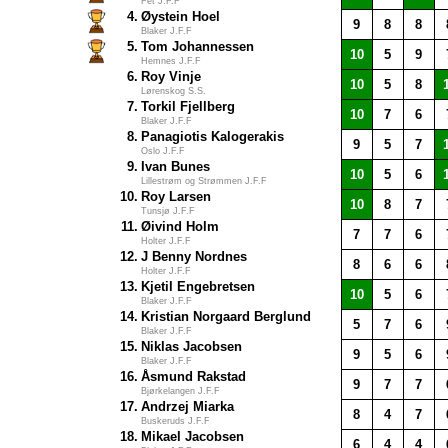
Fet J.F.F
4.
Øystein Hoel
9
8
8
Blaker J.F.F
5.
Tom Johannessen
10
5
9
Hemnes J.F.F
6.
Roy Vinje
10
5
8
Lørenskog S.S.
7.
Torkil Fjellberg
10
7
6
Blaker J.F.F
8.
Panagiotis Kalogerakis
9
5
7
Oslo J.F.F
9.
Ivan Bunes
10
5
6
Lillestrøm og Strømmen J.F.F
10.
Roy Larsen
10
8
7
Tunsjø J.F.F
11.
Øivind Holm
7
7
6
Holter J.F.F
12.
J Benny Nordnes
8
6
6
Holter J.F.F
13.
Kjetil Engebretsen
10
5
6
Blaker J.F.F
14.
Kristian Norgaard Berglund
5
7
6
Blaker J.F.F
15.
Niklas Jacobsen
9
5
6
Blaker J.F.F
16.
Åsmund Rakstad
9
7
7
Bjørkelangen J.F.F
17.
Andrzej Miarka
8
4
7
Buskeruds J.F.F
18.
Mikael Jacobsen
6
4
4