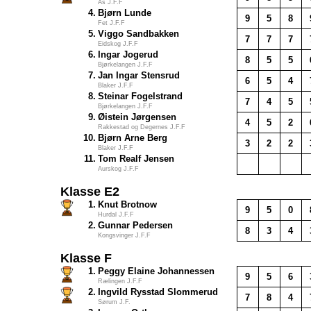
Ås J.F.F
4.
Bjørn Lunde
9
5
8
Fet J.F.F
5.
Viggo Sandbakken
7
7
7
Eidskog J.F.F
6.
Ingar Jogerud
8
5
5
Bjørkelangen J.F.F
7.
Jan Ingar Stensrud
6
5
4
Blaker J.F.F
8.
Steinar Fogelstrand
7
4
5
Bjørkelangen J.F.F
9.
Øistein Jørgensen
4
5
2
Rakkestad og Degernes J.F.F
10.
Bjørn Arne Berg
3
2
2
Blaker J.F.F
11.
Tom Realf Jensen
Aurskog J.F.F
Klasse E2
1.
Knut Brotnow
9
5
0
Hurdal J.F.F
2.
Gunnar Pedersen
8
3
4
Kongsvinger J.F.F
Klasse F
1.
Peggy Elaine Johannessen
9
5
6
Rælingen J.F.F
2.
Ingvild Rysstad Slommerud
7
8
4
Sørum J.F.