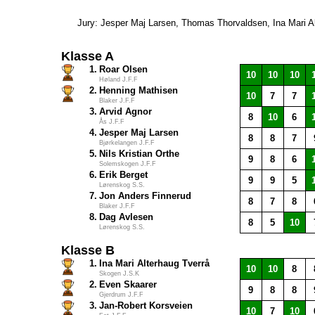
Jury: Jesper Maj Larsen, Thomas Thorvaldsen, Ina Mari A
Klasse A
1.
Roar Olsen
10
10
10
Høland J.F.F
2.
Henning Mathisen
10
7
7
Blaker J.F.F
3.
Arvid Agnor
8
10
6
Ås J.F.F
4.
Jesper Maj Larsen
8
8
7
Bjørkelangen J.F.F
5.
Nils Kristian Orthe
9
8
6
Solemskogen J.F.F
6.
Erik Berget
9
9
5
Lørenskog S.S.
7.
Jon Anders Finnerud
8
7
8
Blaker J.F.F
8.
Dag Avlesen
8
5
10
Lørenskog S.S.
Klasse B
1.
Ina Mari Alterhaug Tverrå
10
10
8
Skogen J.S.K
2.
Even Skaarer
9
8
8
Gjerdrum J.F.F
3.
Jan-Robert Korsveien
10
7
10