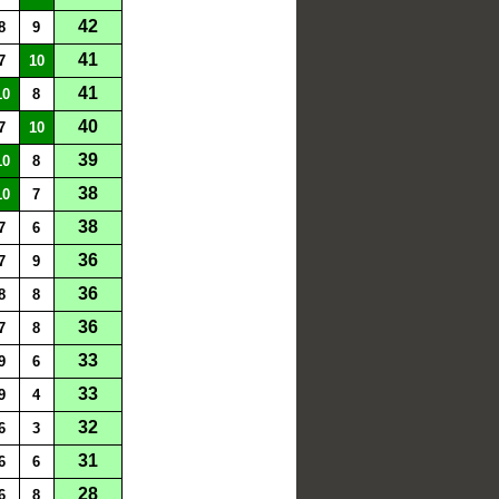
42
8
9
41
7
10
41
10
8
40
7
10
39
10
8
38
10
7
38
7
6
36
7
9
36
8
8
36
7
8
33
9
6
33
9
4
32
6
3
31
6
6
28
6
8