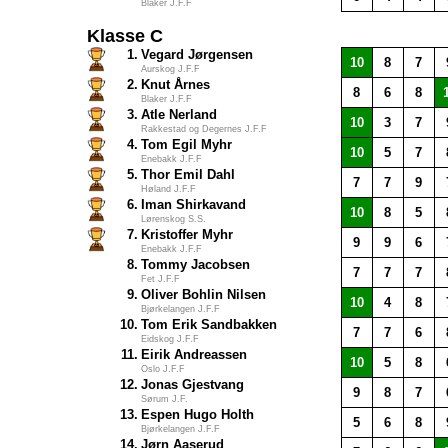
Blaker J.F.F
Klasse C
1.
Vegard Jørgensen
10
8
7
Aurskog J.F.F
2.
Knut Årnes
8
6
8
Blaker J.F.F
3.
Atle Nerland
10
3
7
Rakkestad og Degernes J.F.F
4.
Tom Egil Myhr
10
5
7
Enebakk J.F.F
5.
Thor Emil Dahl
7
7
9
Høland J.F.F
6.
Iman Shirkavand
10
8
5
Lørenskog S.S.
7.
Kristoffer Myhr
9
9
6
Enebakk J.F.F
8.
Tommy Jacobsen
7
7
7
Fet J.F.F
9.
Oliver Bohlin Nilsen
10
4
8
Bjørkelangen J.F.F
10.
Tom Erik Sandbakken
7
7
6
Eidskog J.F.F
11.
Eirik Andreassen
10
5
8
Oslo J.F.F
12.
Jonas Gjestvang
9
8
7
Sørum J.F.
13.
Espen Hugo Holth
5
6
8
Bjørkelangen J.F.F
14.
Jørn Aaserud