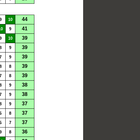
44
9
10
41
10
9
39
9
10
39
8
9
39
7
9
39
8
8
39
7
8
38
8
9
38
7
9
37
8
9
37
6
8
37
6
7
36
9
8