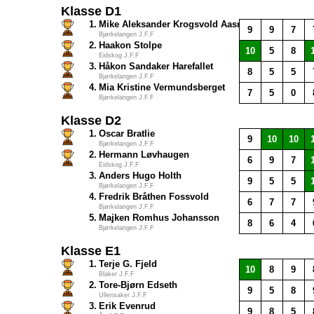
Klasse D1
1.
Mike Aleksander Krogsvold Aasnes
9
9
7
Bjørkelangen J.F.F
2.
Haakon Stolpe
10
5
8
Eidskog J.F.F
3.
Håkon Sandaker Harefallet
8
5
5
Bjørkelangen J.F.F
4.
Mia Kristine Vermundsberget
7
5
0
Bjørkelangen J.F.F
Klasse D2
1.
Oscar Bratlie
9
10
10
Bjørkelangen J.F.F
2.
Hermann Løvhaugen
6
9
7
Eidskog J.F.F
3.
Anders Hugo Holth
9
5
5
Bjørkelangen J.F.F
4.
Fredrik Bråthen Fossvold
6
7
7
Bjørkelangen J.F.F
5.
Majken Romhus Johansson
8
6
4
Bjørkelangen J.F.F
Klasse E1
1.
Terje G. Fjeld
10
8
9
Blaker J.F.F
2.
Tore-Bjørn Edseth
9
5
8
Ullensaker J.F.F
3.
Erik Evenrud
9
8
5