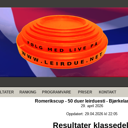
LTATER
RANKING
PROGRAMVARE
PRISER
KONTAKT
Romerikscup - 50 duer leirduesti - Bjørkela
29. april 2026
Oppdatert: 29.04.2026 kl 22:05
Resultater klassedel