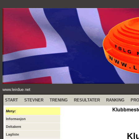
www.leirdue.net
START
STEVNER
TRENING
RESULTATER
RANKING
PR
Klubbmester
Meny:
Informasjon
Deltakere
Kl
Lagliste