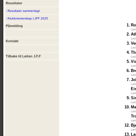
Resultater
- Resultater sammenlagt
- Klubbmesterskap LJFF 2025
1.
Ro
Påmelding
Løi
2.
At
Løi
Kontakt
3.
Ve
Løi
4.
Th
Tilbake til Løiten J.F.F
Løi
5.
Vi
Løi
6.
Br
Løi
7.
Jo
Løi
Ei
Løi
9.
Si
Løi
10.
Ma
Løi
Tr
Løi
12.
Bj
Løi
13.
La