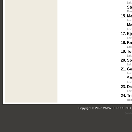
Løi
St
Rom
15.
Me
Løi
Ma
Løi
17.
Kj
Løi
18.
Kn
Løi
19.
To
Løi
20.
So
Løi
21.
Ge
Løi
St
Løi
23.
Da
Løi
24.
Tr
Rom
Copyright © 2026 WWW.LEIRDUE.NET
(leir