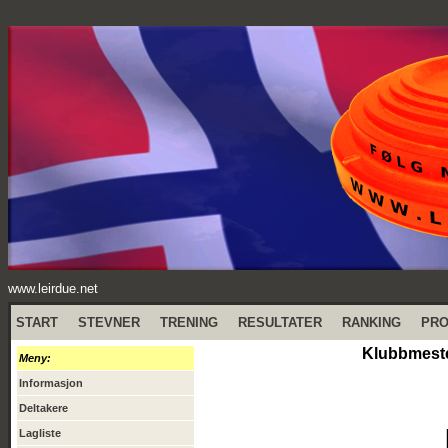
www.leirdue.net
START
STEVNER
TRENING
RESULTATER
RANKING
PR
Klubbmester
Meny:
Informasjon
Deltakere
Lagliste