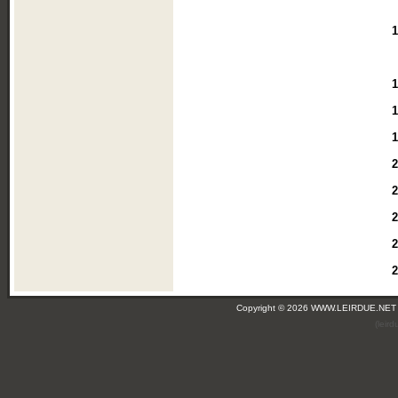
1
1
1
1
2
2
2
2
2
Copyright © 2026 WWW.LEIRDUE.NET
(leir