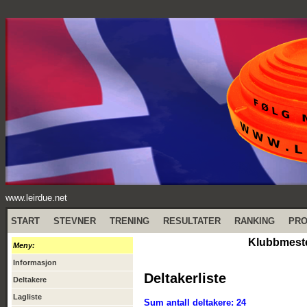
www.leirdue.net
START
STEVNER
TRENING
RESULTATER
RANKING
PR
Klubbmester
Meny:
Informasjon
Deltakerliste
Deltakere
Lagliste
Sum antall deltakere: 24