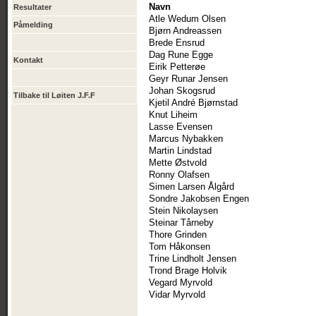
Navn
Resultater
Atle Wedum Olsen
Påmelding
Bjørn Andreassen
Brede Ensrud
Dag Rune Egge
Kontakt
Eirik Petterøe
Geyr Runar Jensen
Johan Skogsrud
Tilbake til Løiten J.F.F
Kjetil André Bjørnstad
Knut Liheim
Lasse Evensen
Marcus Nybakken
Martin Lindstad
Mette Østvold
Ronny Olafsen
Simen Larsen Ålgård
Sondre Jakobsen Engen
Stein Nikolaysen
Steinar Tårneby
Thore Grinden
Tom Håkonsen
Trine Lindholt Jensen
Trond Brage Holvik
Vegard Myrvold
Vidar Myrvold