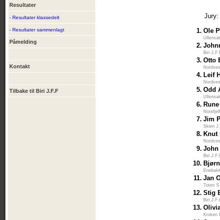
Resultater
Jury:
- Resultater klassedelt
- Resultater sammenlagt
1.
Ole P
Ullensa
Påmelding
2.
Johnn
Biri J.F
3.
Otto
Kontakt
Nordves
4.
Leif 
Nordves
5.
Odd A
Tilbake til Biri J.F.F
Ullensa
6.
Rune
Norefje
7.
Jim 
Skien J
8.
Knut 
Nordves
9.
John
Biri J.F
10.
Bjør
Enebakk
11.
Jan 
Toten S
12.
Stig
Biri J.F
13.
Olivi
Kroken 