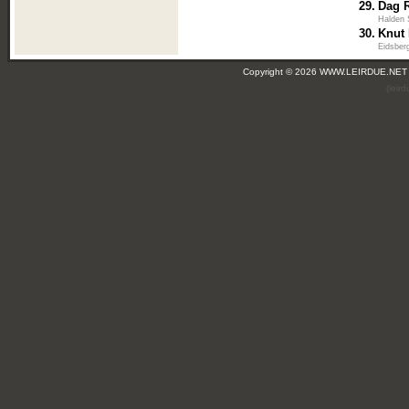
29.
Dag 
Halden 
30.
Knut
Eidsbe
Copyright © 2026 WWW.LEIRDUE.NET
(leir