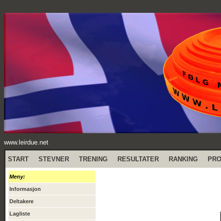
www.leirdue.net
START
STEVNER
TRENING
RESULTATER
RANKING
PR
Meny:
Informasjon
Deltakere
Lagliste