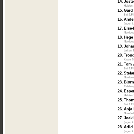
14.
Joste
Halden 
15.
Gard
Biri J.F
16.
Ande
(ingen k
17.
Else-
Nordves
18.
Hege
Nordves
19.
Joha
Løiten 
20.
Tron
Kvam S
21.
Tom A
Biri J.F
22.
Stefa
Nordves
23.
Bjørn
Eidsbe
24.
Espe
Halden 
25.
Thom
Biri J.F
26.
Anja 
Norefje
27.
Joak
(ingen k
28.
Arild
(ingen k