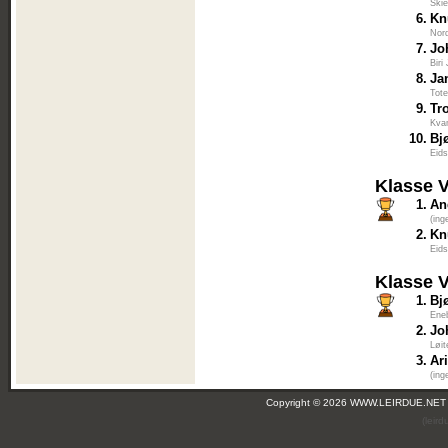
Skie
6.
Kn
Nord
7.
Jo
Biri
8.
Ja
Tot
9.
Tr
Kva
10.
Bj
Eid
Klasse 
1.
An
(ing
2.
Kn
Eid
Klasse 
1.
Bj
Ene
2.
Jo
Løit
3.
Ar
(ing
Copyright © 2026 WWW.LEIRDUE.NET
(leir