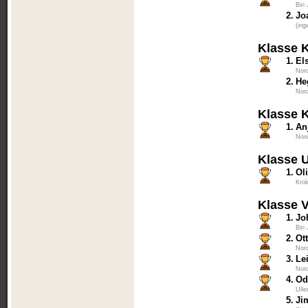
Biri
2.
Jo
(ing
Klasse 
1.
El
Nord
2.
He
Nord
Klasse 
1.
An
Nore
Klasse 
1.
Oli
Kro
Klasse 
1.
Jo
Biri
2.
Ot
Nord
3.
Le
Nord
4.
Od
Ulle
5.
Ji