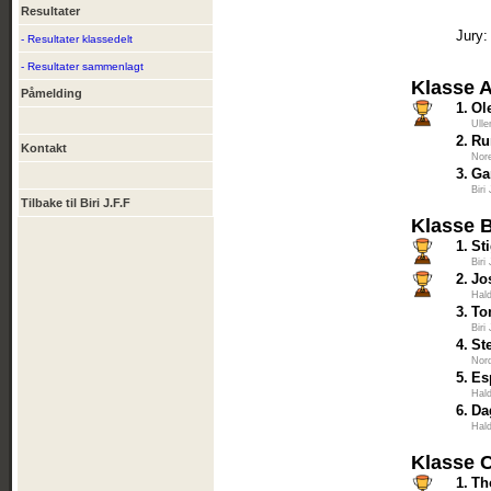
Resultater
Jury:
- Resultater klassedelt
- Resultater sammenlagt
Klasse 
Påmelding
1.
Ol
Ulle
2.
Ru
Kontakt
Nore
3.
Ga
Biri
Tilbake til Biri J.F.F
Klasse 
1.
St
Biri
2.
Jo
Hal
3.
To
Biri
4.
St
Nord
5.
Es
Hal
6.
Da
Hal
Klasse 
1.
Th