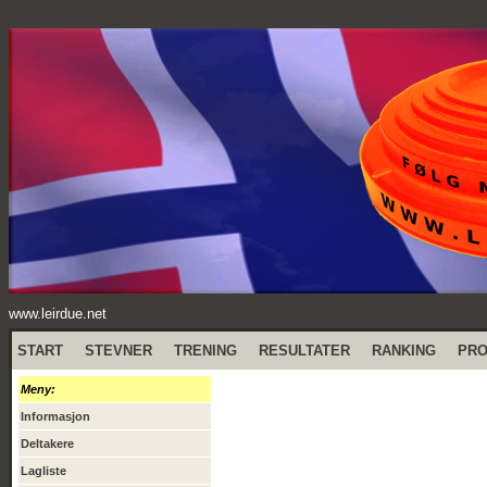
www.leirdue.net
START
STEVNER
TRENING
RESULTATER
RANKING
PR
Meny:
Informasjon
Deltakere
Lagliste