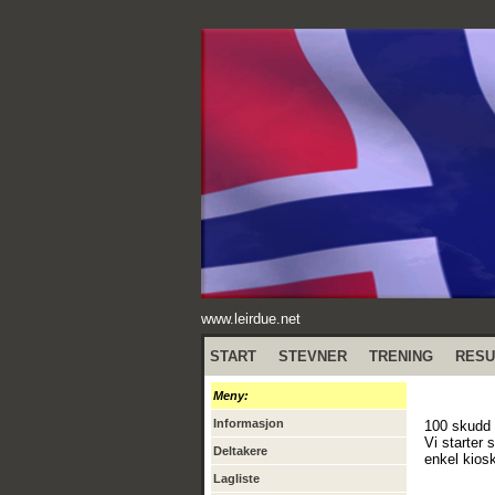
www.leirdue.net
START
STEVNER
TRENING
RESU
Meny:
Informasjon
100 skudd 
Vi starter 
Deltakere
enkel kios
Lagliste