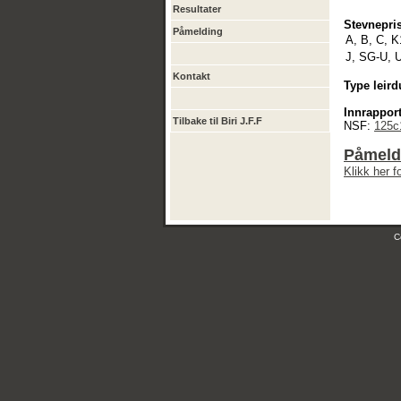
Resultater
Stevnepris
Påmelding
A, B, C, K
J, SG-U, 
Kontakt
Type leird
Innrapport
Tilbake til Biri J.F.F
NSF:
125c
Påmeldi
Klikk her 
C