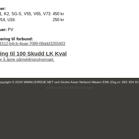
er:
1, K2, SG-S, V55, V65, V73:
450 kr
U14, U16:
250 kr
uer:
PV
ering til forbund:
1512-b4cb-4eae-7089-08ddd3265403
ng til 100 Skudd LK Kval
for å åpne påmeldingsskjemaet.
opyright © 2026 WWW.LEIRDUE.NET ved
Sindre Asser Netland Nilssen ENK (Org.nr: 992 354 91
(leirdue-web-76c49c557b-5zcqw)