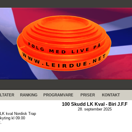
LTATER
RANKING
PROGRAMVARE
PRISER
KONTAKT
100 Skudd LK Kval - Biri J.F.F
28. september 2025
LK kval Nordisk Trap
skyting kl 09.00
k.