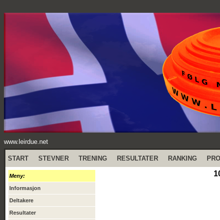
www.leirdue.net
START
STEVNER
TRENING
RESULTATER
RANKING
PR
1
Meny:
Informasjon
Deltakere
Resultater