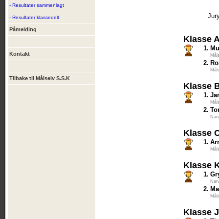
- Resultater sammenlagt
Jur
- Resultater klassedelt
Påmelding
Klasse 
1.
Mu
Kontakt
Mål
2.
Ro
Mål
Tilbake til Målselv S.S.K
Klasse 
1.
Ja
Mål
2.
To
Narv
Klasse 
1.
Ar
Mål
Klasse 
1.
Gr
Narv
2.
Ma
Mål
Klasse 