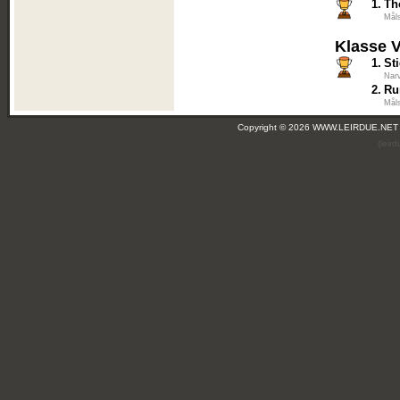
1.
Th
Mål
Klasse 
1.
St
Narv
2.
Ru
Mål
Copyright © 2026 WWW.LEIRDUE.NET
(leir