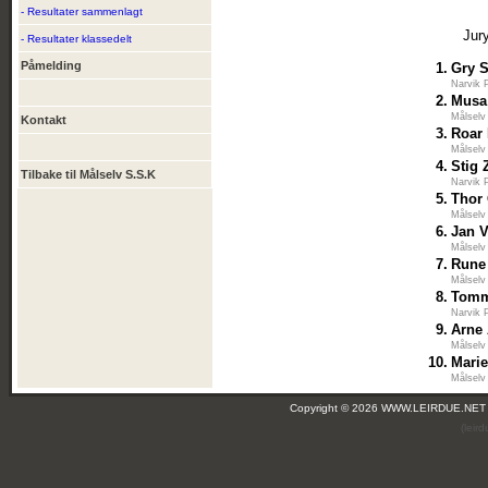
- Resultater sammenlagt
Jur
- Resultater klassedelt
Påmelding
1.
Gry S
Narvik 
2.
Musa
Målselv
Kontakt
3.
Roar 
Målselv
4.
Stig 
Tilbake til Målselv S.S.K
Narvik 
5.
Thor 
Målselv
6.
Jan V
Målselv
7.
Rune
Målselv
8.
Tomm
Narvik 
9.
Arne
Målselv
10.
Marie
Målselv
Copyright © 2026 WWW.LEIRDUE.NET
(leir