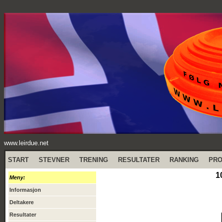
www.leirdue.net
START
STEVNER
TRENING
RESULTATER
RANKING
PR
1
Meny:
Informasjon
Deltakere
Resultater