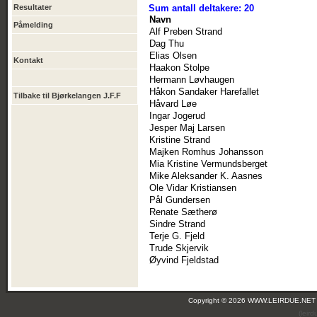
Resultater
Sum antall deltakere: 20
Navn
Påmelding
Alf Preben Strand
Dag Thu
Elias Olsen
Kontakt
Haakon Stolpe
Hermann Løvhaugen
Håkon Sandaker Harefallet
Tilbake til Bjørkelangen J.F.F
Håvard Løe
Ingar Jogerud
Jesper Maj Larsen
Kristine Strand
Majken Romhus Johansson
Mia Kristine Vermundsberget
Mike Aleksander K. Aasnes
Ole Vidar Kristiansen
Pål Gundersen
Renate Sætherø
Sindre Strand
Terje G. Fjeld
Trude Skjervik
Øyvind Fjeldstad
Copyright © 2026 WWW.LEIRDUE.NET
(leir