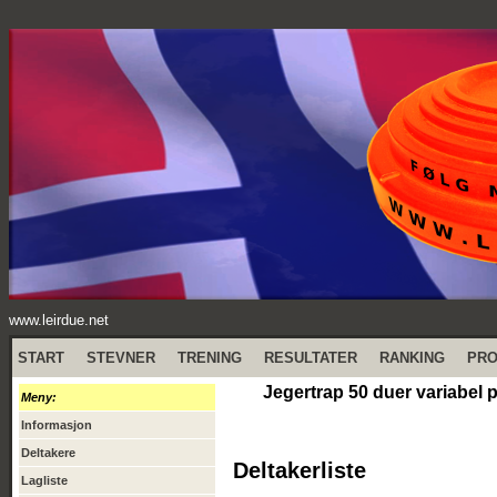
www.leirdue.net
START
STEVNER
TRENING
RESULTATER
RANKING
PR
Jegertrap 50 duer variabel
Meny:
Informasjon
Deltakere
Deltakerliste
Lagliste