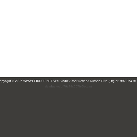
opyright © 2026 WWW.LEIRDUE.NET ved
Sindre Asser Netland Nilssen ENK (Org.nr: 992 354 91
(leirdue-web-76c49c557b-5zcqw)