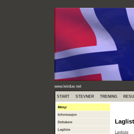
www.leirdue.net
START
STEVNER
TRENING
RESU
Meny:
Informasjon
Laglis
Deltakere
Lagliste
Lagliste