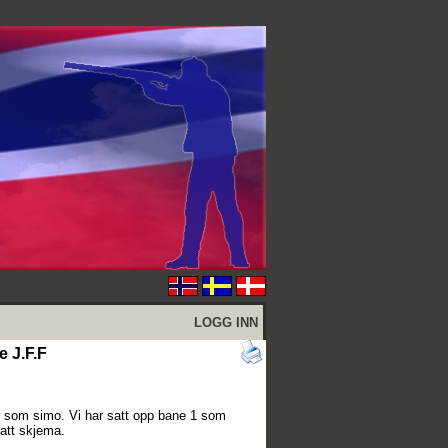
LOGG INN
 J.F.F
r som simo. Vi har satt opp bane 1 som
att skjema.