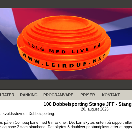
LTATER
RANKING
PROGRAMVARE
PRISER
KONTAKT
100 Dobbelsporting Stange JFF - Stange
20. august 2025
 kveldsstevne i Dobbelsporting.
es på en Compaq bane med 6 maskiner. Det kan skytes enten på rapport elle
e og bane 2 som simobane. Det skytes 5 doubleer pr standplass etter et opps