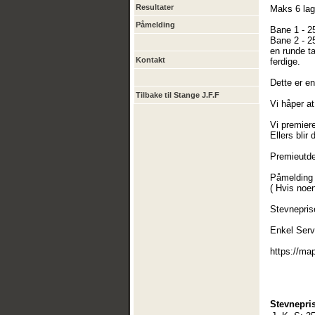
Resultater
Maks 6 lag 
Påmelding
Bane 1 - 2
Bane 2 - 2
en runde ta
Kontakt
ferdige.
Dette er e
Tilbake til Stange J.F.F
Vi håper a
Vi premier
Ellers blir
Premieutdel
Påmelding 
( Hvis noen
Stevnepris
Enkel Serv
https://m
Stevnepris