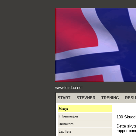
www.leirdue.net
START
STEVNER
TRENING
RESU
Meny:
Informasjon
100 Skudds
Deltakere
Dette skyt
rapportban
Lagliste