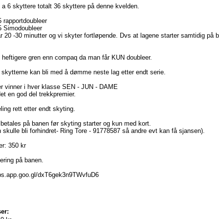
a 6 skyttere totalt 36 skyttere på denne kvelden.
5 rapportdoubleer
5 Simodoubleer
r 20 -30 minutter og vi skyter fortløpende. Dvs at lagene starter samtidig på 
n heftigere gren enn compaq da man får KUN doubleer.
t skytterne kan bli med å dømme neste lag etter endt serie.
er vinner i hver klasse SEN - JUN - DAME
 det en god del trekkpremier.
ing rett etter endt skyting.
betales på banen før skyting starter og kun med kort.
 skulle bli forhindret- Ring Tore - 91778587 så andre evt kan få sjansen).
er: 350 kr
ering på banen.
aps.app.goo.gl/dxT6gek3n9TWvfuD6
er: