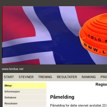
www.leirdue.net
START
STEVNER
TRENING
RESULTATER
RANKING
PR
Region
Meny:
Informasjon
Påmelding
Deltakere
Resultater
Påmelding for dette stevnet avsluttet 23.