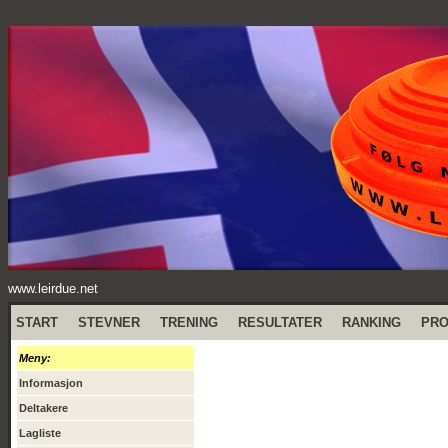
www.leirdue.net
START
STEVNER
TRENING
RESULTATER
RANKING
PR
Meny:
Informasjon
Deltakere
Lagliste