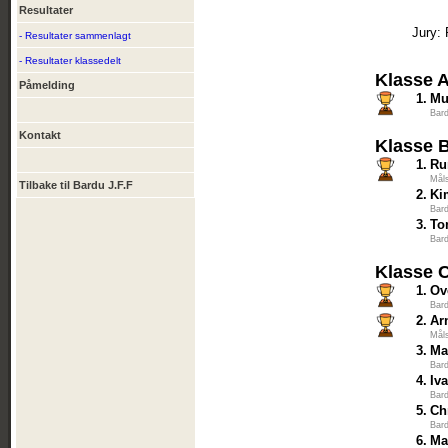
Resultater
Jury:
- Resultater sammenlagt
- Resultater klassedelt
Klasse 
Påmelding
1.
Mu
Bar
Kontakt
Klasse 
1.
Ru
Mål
Tilbake til Bardu J.F.F
2.
Ki
Bar
3.
To
Bar
Klasse 
1.
Ov
Bar
2.
Ar
Mål
3.
Ma
Bar
4.
Iv
Bar
5.
Ch
Bar
6.
Ma