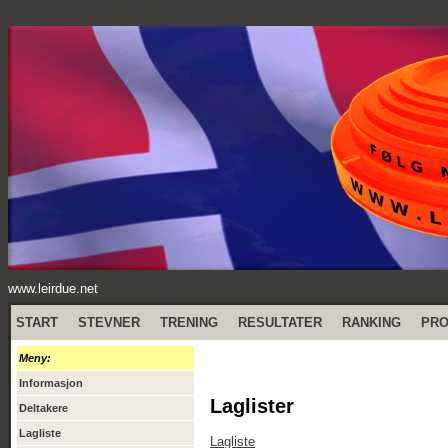
www.leirdue.net
START
STEVNER
TRENING
RESULTATER
RANKING
PR
Meny:
Informasjon
Laglister
Deltakere
Lagliste
Lagliste