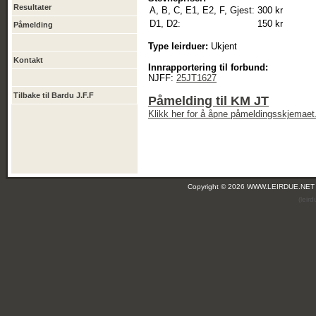
Resultater
A, B, C, E1, E2, F, Gjest:
300 kr
D1, D2:
150 kr
Påmelding
Type leirduer:
Ukjent
Kontakt
Innrapportering til forbund:
NJFF:
25JT1627
Tilbake til Bardu J.F.F
Påmelding til KM JT
Klikk her for å åpne påmeldingsskjemaet
Copyright © 2026 WWW.LEIRDUE.NET
(leir