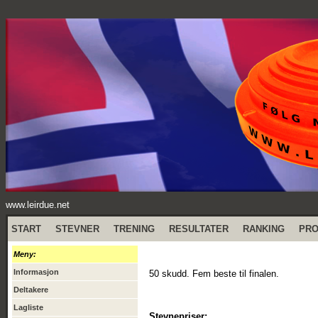
www.leirdue.net
START
STEVNER
TRENING
RESULTATER
RANKING
PR
Meny:
Informasjon
50 skudd. Fem beste til finalen.
Deltakere
Lagliste
Stevnepriser: