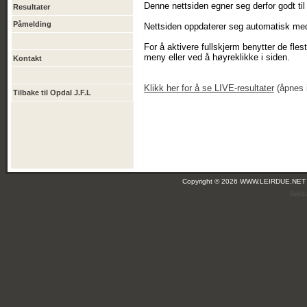
Denne nettsiden egner seg derfor godt til 
Resultater
Påmelding
Nettsiden oppdaterer seg automatisk med 
For å aktivere fullskjerm benytter de fle
meny eller ved å høyreklikke i siden.
Kontakt
Klikk
her
for å se LIVE-resultater
(åpnes i
Tilbake til Opdal J.F.L
Copyright © 2026 WWW.LEIRDUE.NET
(leir