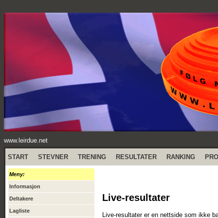
www.leirdue.net
START
STEVNER
TRENING
RESULTATER
RANKING
PR
Meny:
Informasjon
Live-resultater
Deltakere
Lagliste
Live-resultater er en nettside som ikke b