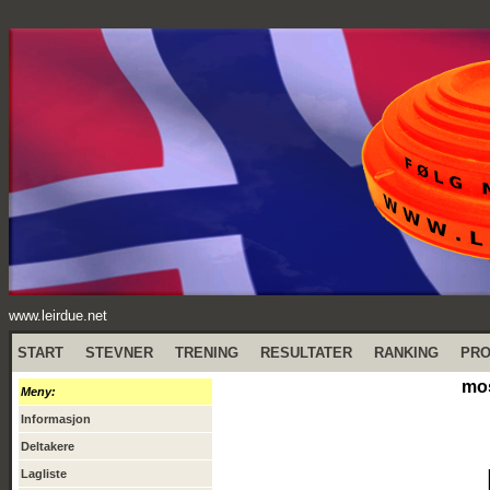
www.leirdue.net
START
STEVNER
TRENING
RESULTATER
RANKING
PR
mos
Meny:
Informasjon
Deltakere
Lagliste