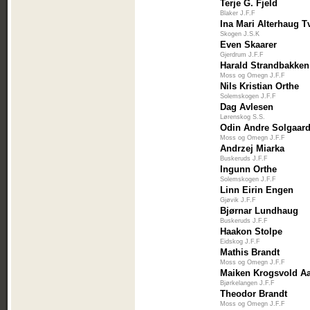
Terje G. Fjeld
Blaker J.F.F
Ina Mari Alterhaug T
Skogen J.S.K
Even Skaarer
Gjerdrum J.F.F
Harald Strandbakken
Moss og Omegn J.F.F
Nils Kristian Orthe
Solemskogen J.F.F
Dag Avlesen
Lørenskog S.S.
Odin Andre Solgaar
Moss og Omegn J.F.F
Andrzej Miarka
Buskeruds J.F.F
Ingunn Orthe
Solemskogen J.F.F
Linn Eirin Engen
Gjøvik J.F.F
Bjørnar Lundhaug
Buskeruds J.F.F
Haakon Stolpe
Eidskog J.F.F
Mathis Brandt
Moss og Omegn J.F.F
Maiken Krogsvold A
Bjørkelangen J.F.F
Theodor Brandt
Moss og Omegn J.F.F