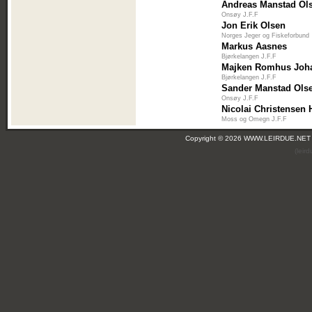
Andreas Manstad Ol
Onsøy J.F.F
Jon Erik Olsen
Norges Jeger og Fiskeforbund
Markus Aasnes
Bjørkelangen J.F.F
Majken Romhus Joh
Bjørkelangen J.F.F
Sander Manstad Ols
Onsøy J.F.F
Nicolai Christensen 
Moss og Omegn J.F.F
Copyright © 2026 WWW.LEIRDUE.NET
(leir