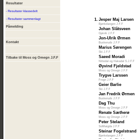
Resultater
- Resultater klassedelt
- Resultater sammenlagt
1.
Jesper Maj Larsen
Bjørkelangen J.F.F
Påmelding
Johan Slåtsveen
Gjøvik J.F.F
Jon-Ulrik Ørmen
Kontakt
Buskeruds J.F.F
Marius Sørengen
Ski J.F.F
Saeed Moradi
Tilbake til Moss og Omegn J.F.F
Nittedal og Hakadal S.J.F.F
Øyvind Fjeldstad
Moss og Omegn J.F.F
Trygve Larssen
Frogn J.F.F
Geier Barlie
Ski J.F.F
Jan Fredrik Ørmen
Buskeruds J.F.F
Dag Thu
Moss og Omegn J.F.F
Renate Sætherø
Moss og Omegn J.F.F
Peter Steland
Sollihøgda J.F.F
Steinar Fogelstrand
Bjørkelangen J.F.F